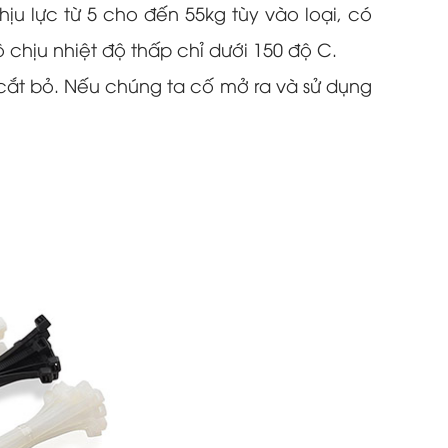
ịu lực từ 5 cho đến 55kg tùy vào loại, có
chịu nhiệt độ thấp chỉ dưới 150 độ C.
 cắt bỏ. Nếu chúng ta cố mở ra và sử dụng