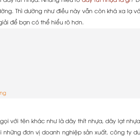
 dây rút nhựa. Nhưng hiểu rõ
dây rút nhựa là gì
? Đ
trường. Thì dường như điều này vẫn còn khá xa lạ 
giải để bạn có thể hiểu rõ hơn.
ống
gọi với tên khác như là dây thít nhựa, dây lạt nhự
những đơn vị doanh nghiệp sản xuất, công ty dư