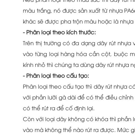
Nếu phân loại theo màu sắc thì dây rút 
màu trắng, nó được sản xuất từ nhựa PA6
khác sẽ được pha trộn màu hoặc là nhựa t
- Phân loại theo kích thước:
Trên thị trường có đa dạng dây rút nhựa
vào từng loại hàng hóa cần cột, buộc m
kính nhỏ thì chúng ta dùng dây rút nhựa n
- Phân loại theo cấu tạo:
Phân loại theo cấu tạo thì dây rút nhựa c
với phần lưỡi gà dài để có thể điều chỉn
có thể rút ra để cố định lại.
Còn với loại dây không có khóa thì phần l
vào mà không thể nào rút ra được. Mức giá