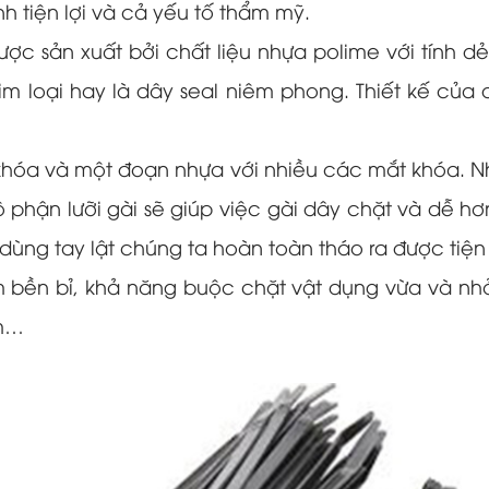
h tiện lợi và cả yếu tố thẩm mỹ.
ược sản xuất bởi chất liệu nhựa polime với tính dẻ
im loại hay là dây seal niêm phong. Thiết kế của 
óa và một đoạn nhựa với nhiều các mắt khóa. Nh
hận lưỡi gài sẽ giúp việc gài dây chặt và dễ hơn. 
dùng tay lật chúng ta hoàn toàn tháo ra được tiện 
bền bỉ, khả năng buộc chặt vật dụng vừa và nhỏ.
ẩm…