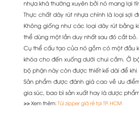
nhựa khá thường xuyên bởi nó mang lại tín
Thực chất dây rút nhựa chính là loại sợi đ
Không giống như các loại dây rút bằng k
thể dùng một lần duy nhất sau đó cắt bỏ.
Cụ thể cấu tạo của nó gồm có một đầu kh
khóa cho đến xuống dưới chui cắm. Ở bộ p
bộ phận này còn được thiết kế dài để khi 
Sản phẩm được đánh giá cao về ưu điểm 
gia súc, bao bì sản xuất hay là dược ph
>>
Xem thêm:
Túi zipper giá rẻ tại TP. HCM