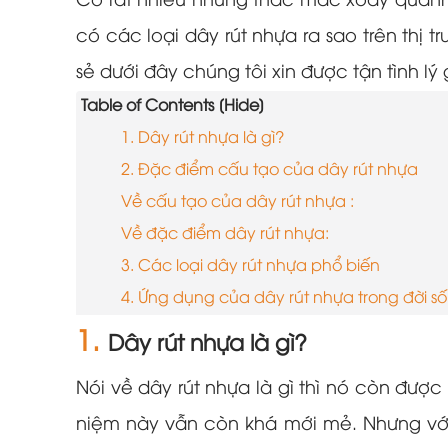
Có rất nhiều những thắc mắc xoay quanh
có các loại dây rút nhựa ra sao trên thị 
sẻ dưới đây chúng tôi xin được tận tình lý 
Table of Contents [Hide]
1. Dây rút nhựa là gì?
2. Đặc điểm cấu tạo của dây rút nhựa
Về cấu tạo của dây rút nhựa :
Về đặc điểm dây rút nhựa:
3. Các loại dây rút nhựa phổ biến
4. Ứng dụng của dây rút nhựa trong đời s
1.
Dây rút nhựa là gì?
Nói về dây rút nhựa là gì thì nó còn được 
niệm này vẫn còn khá mới mẻ. Nhưng với 