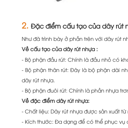
2.
Đặc điểm cấu tạo của dây rút 
Như đã trình bày ở phần trên với dây rút
Về cấu tạo của dây rút nhựa :
- Bộ phận đầu rút: Chính là đầu nhỏ có kh
- Bộ phận thân rút: Đây là bộ phận dài 
dây rút nhựa.
- Bộ phận đuôi rút: Chính là phần nhựa t
Về đặc điểm dây rút nhựa:
- Chất liệu: Dây rút nhựa được sản xuất t
- Kích thước: Đa dạng để có thể phục v