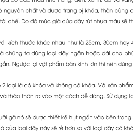
nhựa có các màu như trắng, đen, xanh, đỏ và vàn
6 nguyên chất và được trang bị khóa, thân cùng đ
ái chế. Do đó mức giá của dây rút nhựa màu sẽ thấ
 với kích thước khác nhau như là 25cm, 30cm hay 
à chúng ta dùng loại dây ngắn hoặc dài cho phù
gắn. Ngược lại vật phẩm bán kính lớn thì nên dùng 
ó 2 loại là có khóa và không có khóa. Với sản phẩ
h và tháo thân ra vào một cách dễ dàng. Sử dụng lo
ưỡi gà nó sẽ được thiết kế hụt ngắn vào bên trong.
 của loại dây này sẽ rẻ hơn so với loại dây có kh