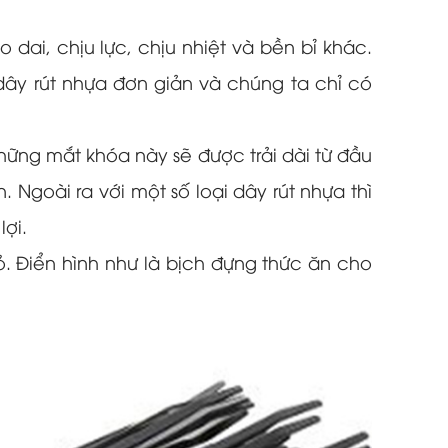
o dai, chịu lực, chịu nhiệt và bền bỉ khác.
dây rút nhựa đơn giản và chúng ta chỉ có
ững mắt khóa này sẽ được trải dài từ đầu
Ngoài ra với một số loại dây rút nhựa thì
lợi.
 Điển hình như là bịch đựng thức ăn cho