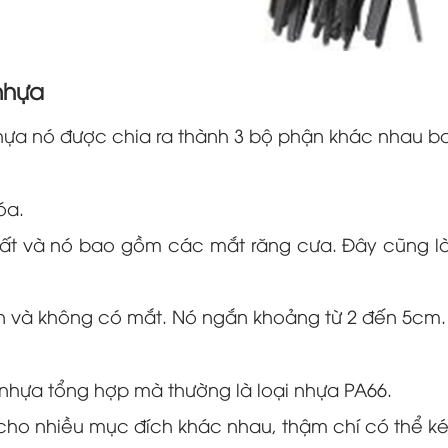
nhựa
 nhựa nó được chia ra thành 3 bộ phận khác nhau 
óa.
nhất và nó bao gồm các mắt răng cưa. Đây cũng l
rơn và không có mắt. Nó ngắn khoảng từ 2 đến 5cm.
ừ nhựa tổng hợp mà thường là loại nhựa PA66.
ụ cho nhiều mục đích khác nhau, thậm chí có thể