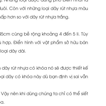
g. Nhưng loại được dùng phổ biến nhất là
uôi. Còn với những loại dây rút nhựa màu
p hơn so với dây rút nhựa trắng.
45cm cùng bề rộng khoảng 4 đến 5 li. Tùy
 hợp. Điển hình với vật phẩm sở hữu bán
loại dây dài.
m dây rút nhựa có khóa nó sẽ được thiết kế
ại dây có khóa này dù bạn định vị sai vẫn
 Vậy nên khi dùng chúng ta chỉ có thể siết
óa.