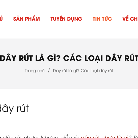
Ủ
SẢN PHẨM
TUYỂN DỤNG
TIN TỨC
VỀ CH
DÂY RÚT LÀ GÌ? CÁC LOẠI DÂY RÚ
/
Trang chủ
Dây rút là gì? Các loại dây rút
dây rút