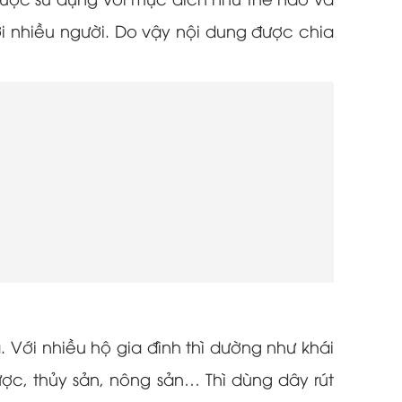
ược sử dụng với mục đích như thế nào và
với nhiều người. Do vậy nội dung được chia
a. Với nhiều hộ gia đình thì dường như khái
ợc, thủy sản, nông sản… Thì dùng dây rút