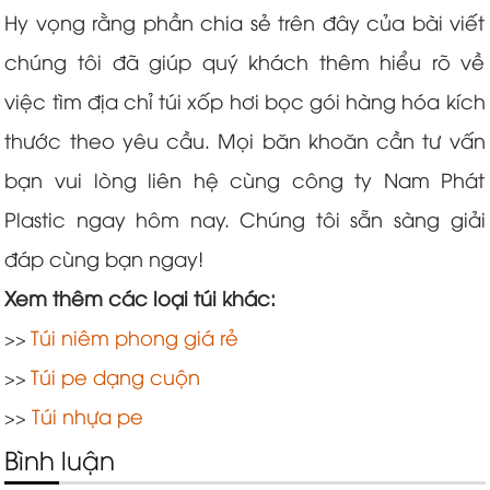
Hy vọng rằng phần chia sẻ trên đây của bài viết
chúng tôi đã giúp quý khách thêm hiểu rõ về
việc tìm địa chỉ túi xốp hơi bọc gói hàng hóa kích
thước theo yêu cầu. Mọi băn khoăn cần tư vấn
bạn vui lòng liên hệ cùng công ty Nam Phát
Plastic ngay hôm nay. Chúng tôi sẵn sàng giải
đáp cùng bạn ngay!
Xem thêm các loại túi khác:
Túi niêm phong giá rẻ
>>
Túi pe dạng cuộn
>>
Túi nhựa pe
>>
Bình luận