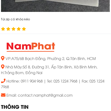
Túi zip có khóa kéo
VP:A75/6B Bạch Đằng, Phường 2, Q.Tân Bình, HCM
Nhà Máy:Số 8, Đường 31, Ấp Tân Bình, Xã Bình Minh,
H.Trảng Bom, Đồng Nai
Hotline: 0911 904 968 | Tel: 025 1224 7968 | Fax: 025 1224
7968
Email: contact.namphat@gmail.com
THÔNG TIN