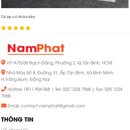
Túi zip có khóa kéo
VP:A75/6B Bạch Đằng, Phường 2, Q.Tân Bình, HCM
Nhà Máy:Số 8, Đường 31, Ấp Tân Bình, Xã Bình Minh,
H.Trảng Bom, Đồng Nai
Hotline: 0911 904 968 | Tel: 025 1224 7968 | Fax: 025 1224
7968
Email: contact.namphat@gmail.com
THÔNG TIN