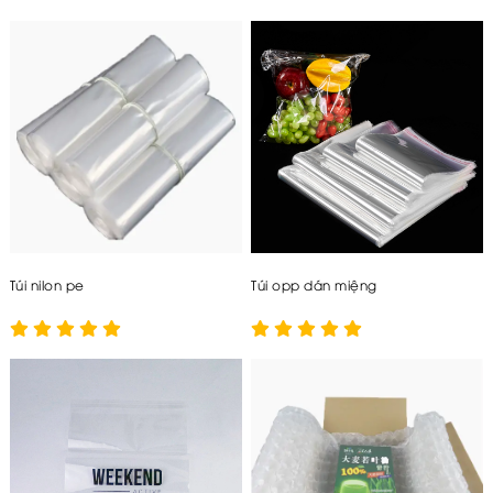
Kích thước
: 1m, 1m5, 1m8, 2m...
Độ dày:
0.02 – 3mm.
Kiểu dáng: Hàn đáy hoặc không hàn đáy.
Màu sắc:
Nhiều màu, trong đó
trắng trong
là màu
phổ biến và được sử dụng nhiều nhất.
Quy cách đóng gói: Thổi màng theo dạng ống
và được cuộn lại với kích thước lõi tương ứng.
Túi nilon pe
Túi opp dán miệng