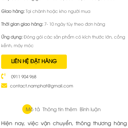
Giao hàng:
Tại chành hoặc kho người mua
Thời gian giao hàng:
7- 10 ngày tùy theo đơn hàng
Ứng dụng:
Đóng gói các sản phẩm có kích thước lớn, cồng
kềnh, máy móc
LIÊN HỆ ĐẶT HÀNG
0911 904 968
contact.namphat@gmail.com
Mô tả
Thông tin thêm
Bình luận
Hiện nay, việc vận chuyển, thông thương hàng