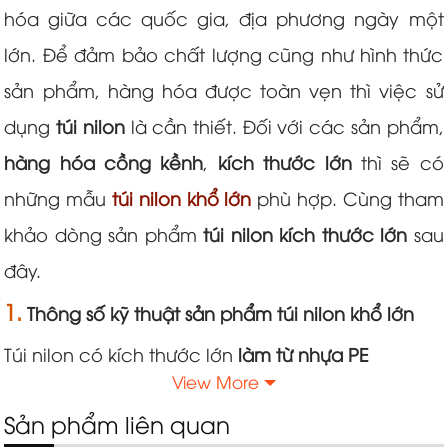
hóa giữa các quốc gia, địa phương ngày một
lớn. Để đảm bảo chất lượng cũng như hình thức
sản phẩm, hàng hóa được toàn vẹn thì việc sử
dụng
túi nilon
là cần thiết. Đối với các sản phẩm,
hàng hóa cồng kềnh
,
kích thước lớn
thì sẽ có
những mẫu
túi nilon khổ lớn
phù hợp. Cùng tham
khảo dòng sản phẩm
túi nilon kích thước lớn
sau
đây.
1.
Thông số kỹ thuật sản phẩm túi nilon khổ lớn
Túi nilon có kích thước lớn
làm từ nhựa PE
View More
Tên sản phẩm:
Túi nilon kích thước lớn.
Sản phẩm liên quan
Chất liệu:
Nhựa PE.