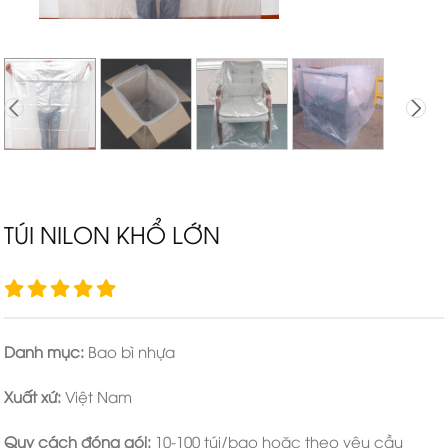
TÚI NILON KHỔ LỚN
Danh mục:
Bao bì nhựa
Xuất xứ:
Việt Nam
Quy cách đóng gói:
10-100 túi/bao hoặc theo yêu cầu