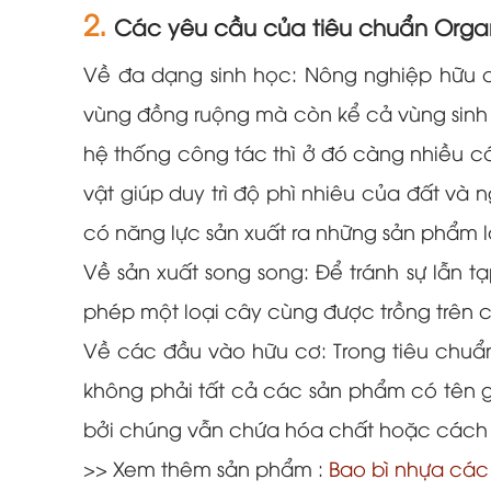
2.
Các yêu cầu của tiêu chuẩn Orga
Về đa dạng sinh học: Nông nghiệp hữu cơ
vùng đồng ruộng mà còn kể cả vùng sinh 
hệ thống công tác thì ở đó càng nhiều cá
vật giúp duy trì độ phì nhiêu của đất và 
có năng lực sản xuất ra những sản phẩm 
Về sản xuất song song: Để tránh sự lẫn 
phép một loại cây cùng được trồng trên 
Về các đầu vào hữu cơ: Trong tiêu chuẩn
không phải tất cả các sản phẩm có tên g
bởi chúng vẫn chứa hóa chất hoặc cách t
>> Xem thêm sản phẩm :
Bao bì nhựa các 