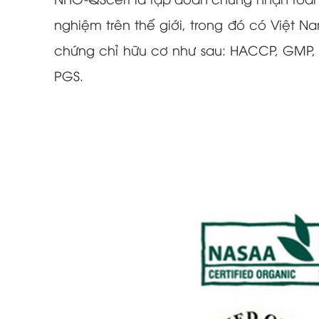
NHO-QScert là tập đoàn chứng nhận toàn 
nghiệm trên thế giới, trong đó có Việt 
chứng chỉ hữu cơ như sau: HACCP, GMP, 
PGS.