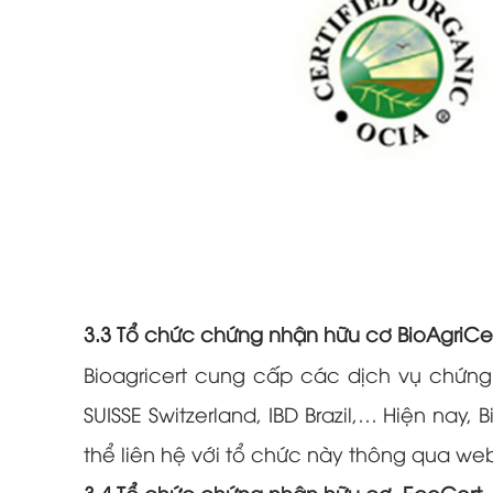
3.3 Tổ chức chứng nhận hữu cơ BioAgriCe
Bioagricert cung cấp các dịch vụ chứng 
SUISSE Switzerland, IBD Brazil,… Hiện nay
thể liên hệ với tổ chức này thông qua web