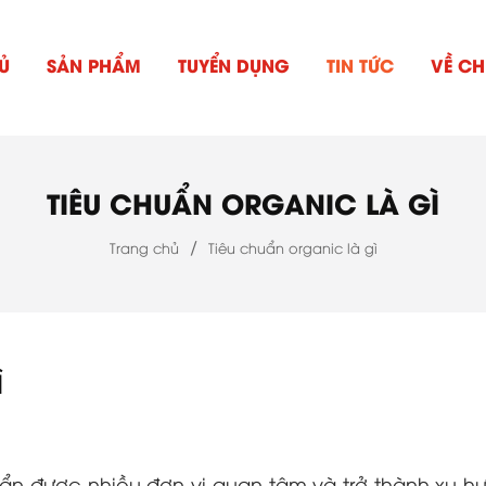
Ủ
SẢN PHẨM
TUYỂN DỤNG
TIN TỨC
VỀ CH
TIÊU CHUẨN ORGANIC LÀ GÌ
/
Trang chủ
Tiêu chuẩn organic là gì
ì