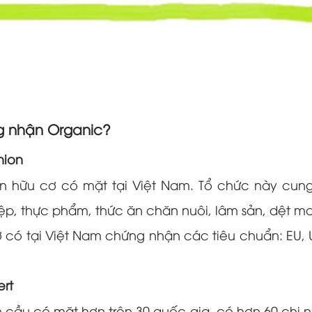
g nhận Organic?
nion
n hữu cơ có mặt tại Việt Nam. Tổ chức này cun
ệp, thực phẩm, thức ăn chăn nuôi, lâm sản, dệt m
 có tại Việt Nam chứng nhận các tiêu chuẩn: EU, U
rt