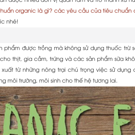
ẩn được nhiều đơn vị quan tâm và trở thành xu hướn
chuẩn organic là gì? các yêu cầu của tiêu chuẩn 
ic nhé!
 phẩm được trồng mà không sử dụng thuốc trừ sâ
 cho thịt, gia cầm, trứng và các sản phẩm sữa 
xuất từ những nông trại chú trọng việc sử dụng 
 môi trường, môi sinh cho thế hệ tương lai.