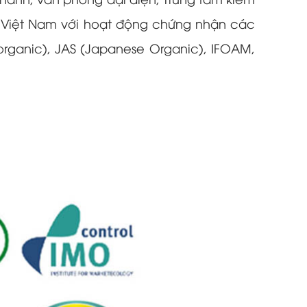
hánh, văn phòng đại diện, Trung tâm kiểm
ại Việt Nam với hoạt động chứng nhận các
rganic), JAS (Japanese Organic), IFOAM,