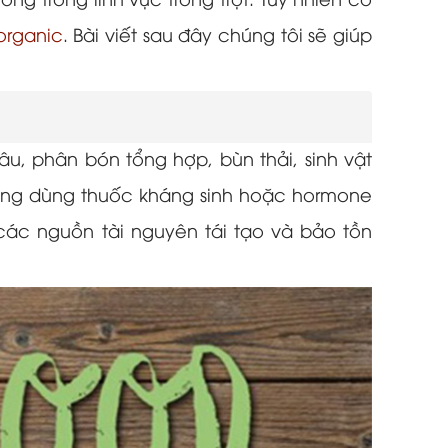
g trong lĩnh vực trồng trọt. Tuy nhiên có
organic
. Bài viết sau đây chúng tôi sẽ giúp
u, phân bón tổng hợp, bùn thải, sinh vật
không dùng thuốc kháng sinh hoặc hormone
các nguồn tài nguyên tái tạo và bảo tồn