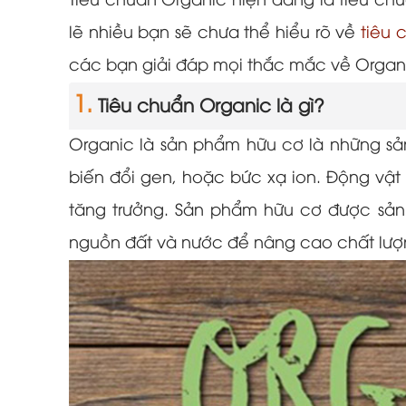
Tiêu chuẩn Organic hiện đang là tiêu chu
lẽ nhiều bạn sẽ chưa thể hiểu rõ về
tiêu 
các bạn giải đáp mọi thắc mắc về Organ
1.
Tiêu chuẩn Organic là gì?
Organic là sản phẩm hữu cơ là những sản
biến đổi gen, hoặc bức xạ ion. Động vật
tăng trưởng. Sản phẩm hữu cơ được sản 
nguồn đất và nước để nâng cao chất lượng