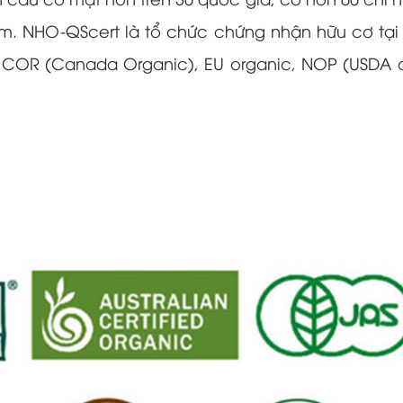
cầu có mặt hơn trên 30 quốc gia, có hơn 60 chi n
Nam. NHO-QScert là tổ chức chứng nhận hữu cơ t
COR (Canada Organic), EU organic, NOP (USDA o