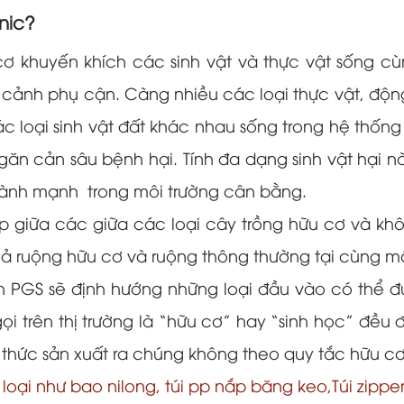
nic?
 khuyến khích các sinh vật và thực vật sống cù
cảnh phụ cận. Càng nhiều các loại thực vật, động 
c loại sinh vật đất khác nhau sống trong hệ thống
ngăn cản sâu bệnh hại. Tính đa dạng sinh vật hại 
lành mạnh trong môi trường cân bằng.
tạp giữa các giữa các loại cây trồng hữu cơ và k
cả ruộng hữu cơ và ruộng thông thường tại cùng mộ
 PGS sẽ định hướng những loại đầu vào có thể đ
ọi trên thị trường là “hữu cơ” hay “sinh học” đều
hức sản xuất ra chúng không theo quy tắc hữu cơ
loại như bao nilong, túi pp nắp băng keo,Túi zippe