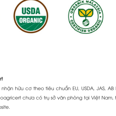
rt
nhận hữu cơ theo tiêu chuẩn EU, USDA, JAS, AB F
, Bioagricert chưa có trụ sở văn phòng tại Việt Nam
site.