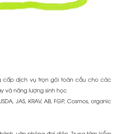
g cấp dịch vụ trọn gói toàn cầu cho các
ay và năng lượng sinh học
SDA, JAS, KRAV, AB, FGP, Cosmos, organic