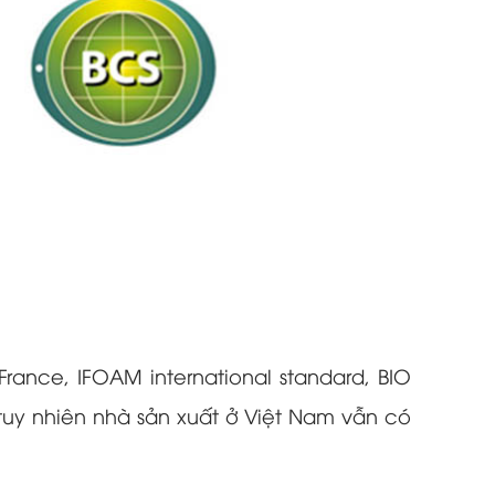
rance, IFOAM international standard, BIO
, tuy nhiên nhà sản xuất ở Việt Nam vẫn có