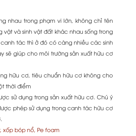
ng nhau trong phạm vi lớn, không chỉ tên
vật và sinh vật đất khác nhau sống trong
 canh tác thì ở đó có càng nhiều các sinh
này sẽ giúp cho môi trường sản xuất hữu cơ
hông hữu cơ, tiêu chuẩn hữu cơ không cho
t thời điểm
ược sử dụng trong sản xuất hữu cơ. Chú ý
 được phép sử dụng trong canh tác hữu cơ
.
r, xốp bóp nổ, Pe foam