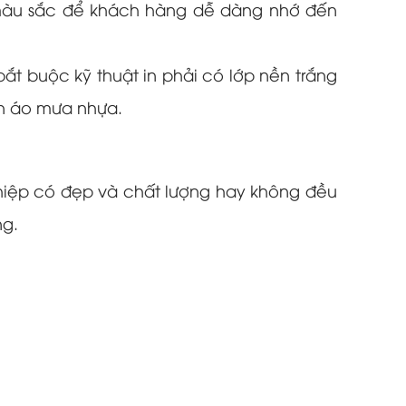
à màu sắc để khách hàng dễ dàng nhớ đến
 bắt buộc kỹ thuật in phải có lớp nền trắng
ẳn áo mưa nhựa.
ghiệp có đẹp và chất lượng hay không đều
ng.