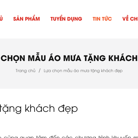
Ủ
SẢN PHẨM
TUYỂN DỤNG
TIN TỨC
VỀ CH
 CHỌN MẪU ÁO MƯA TẶNG KHÁCH
/
Trang chủ
Lựa chọn mẫu áo mưa tặng khách đẹp
tặng khách đẹp