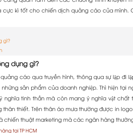
ào cũng quan tâm đến các chương trình khuyến m
uả cực kì tốt cho chiến dịch quảng cáo của mình.
 gì?
ch
ng dụng gì?
quảng cáo qua truyền hình, thông qua sự lặp đi lặ
 những sản phẩm của doanh nghiệp. Thì hiện tại 
 nghĩa tinh thần mà còn mang ý nghĩa vật ch
thân thiết. Trên thân áo mưa thường được in logo
à chiến thuật marketing mà các ngân hàng thường
i hàng tại TP HCM