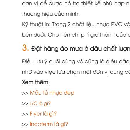
đơn vị để được hỗ trợ thiết kế phù hợp
thương hiệu của mình.
Kỹ thuật in: Trong 2 chất liệu nhựa PVC và
bên dưới. Cho nên chi phí giá thành của
3.
Đặt hàng áo mưa ở đâu chất lượ
Điều lưu ý cuối cùng và cũng là điều đặ
nhờ vào việc lựa chọn một đơn vị cung c
Xem thêm:
>>
Mẫu tủ nhựa đẹp
>>
L/C là gì?
>>
Flyer là gì?
>>
incoterm là gì?