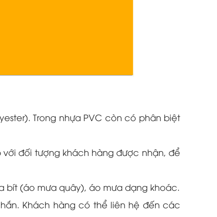
lyester). Trong nhựa PVC còn có phân biệt
p với đối tượng khách hàng được nhận, để
a bít (áo mưa quây), áo mưa dạng khoác.
chắn. Khách hàng có thể liên hệ đến các