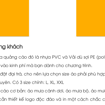
ặng khách
ưa quảng cáo đó là nhựa PVC và Vải dù sợi PE (po
 vào kinh phí mà bạn dành cho chương trình.
ặt đại trà, cho nên lựa chọn size áo phải phù hợ
ên. Có 3 size chính: L, XL, XXL
 cáo cơ bản: áo mưa cánh dơi, áo mưa bộ, áo mư
ần thiết kế logo độc đáo và in một cách chắc 