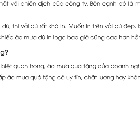
 nhất với chiến dịch của công ty. Bên cạnh đó l
 dù, thì vải dù rất khó in. Muốn in trên vải dù đẹp,
 chiếc áo mưa dù in logo bao giờ cũng cao hơn h
ng?
c biệt quan trọng, áo mưa quà tặng của doanh n
ấp áo mưa quà tặng có uy tín, chất lượng hay khô