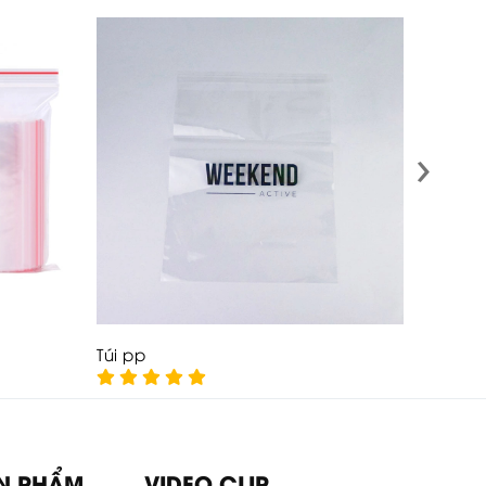
›
Túi pp
Túi zip