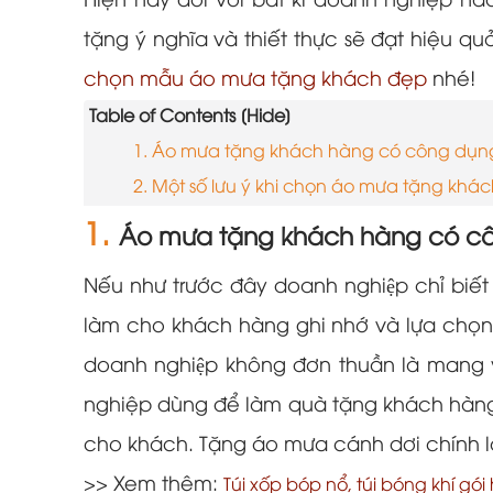
Hiện nay đối với bất kì doanh nghiệp n
tặng ý nghĩa và thiết thực sẽ đạt hiệu q
chọn mẫu áo mưa tặng khách đẹp
nhé!
Table of Contents [Hide]
1. Áo mưa tặng khách hàng có công dụng
2. Một số lưu ý khi chọn áo mưa tặng khá
1.
Áo mưa tặng khách hàng có cô
Nếu như trước đây doanh nghiệp chỉ biết 
làm cho khách hàng ghi nhớ và lựa chọn
doanh nghiệp không đơn thuần là mang ý
nghiệp dùng để làm quà tặng khách hàng 
cho khách. Tặng áo mưa cánh dơi chính l
>> Xem thêm:
Túi xốp bóp nổ, túi bóng khí gó