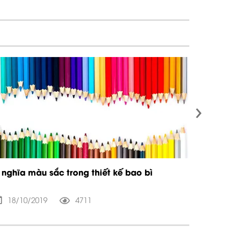
›
 nghĩa màu sắc trong thiết kế bao bì
Lợi ích
18/10/2019
4711
28/