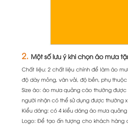
2.
Một số lưu ý khi chọn áo mưa t
Chất liệu: 2 chất liệu chính để làm áo m
độ dày mỏng, vân vải, độ bền, phụ thuộc
Size áo: áo mưa quảng cáo thường được đ
người nhận có thể sử dụng được thường xuy
Kiểu dáng: có 4 kiểu dáng áo mưa quảng
Logo: Để tạo ấn tượng cho khách hàng c